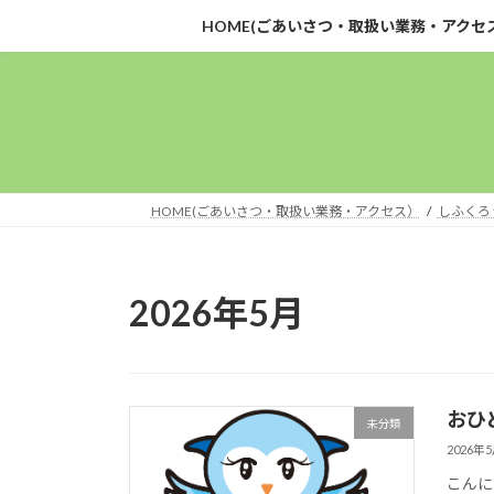
コ
ナ
HOME(ごあいさつ・取扱い業務・アクセ
ン
ビ
テ
ゲ
ン
ー
ツ
シ
へ
ョ
ス
ン
キ
に
HOME(ごあいさつ・取扱い業務・アクセス）
しふくろ
ッ
移
プ
動
2026年5月
おひ
未分類
2026年
こんに