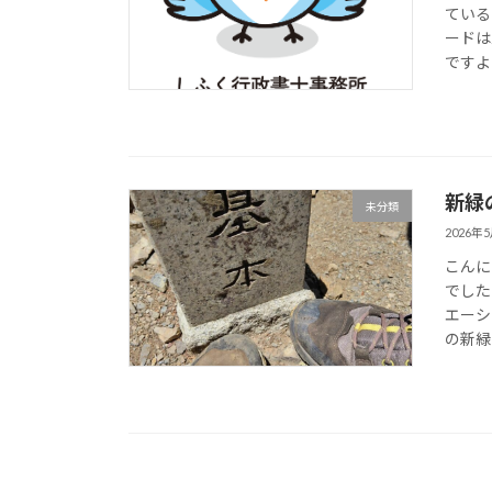
ている
ードは
ですよー
新緑
未分類
2026年
こんに
でした
エーシ
の新緑は